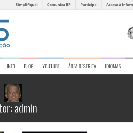
Simplifique!
Comunica BR
Participe
Acesso à infor
INFO
BLOG
YOUTUBE
ÁREA RESTRITA
IDIOMAS
tor:
admin