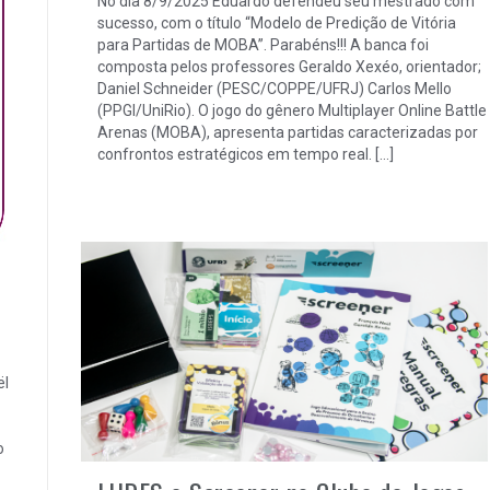
No dia 8/9/2025 Eduardo defendeu seu mestrado com
sucesso, com o título “Modelo de Predição de Vitória
para Partidas de MOBA”. Parabéns!!! A banca foi
composta pelos professores Geraldo Xexéo, orientador;
Daniel Schneider (PESC/COPPE/UFRJ) Carlos Mello
(PPGI/UniRio). O jogo do gênero Multiplayer Online Battle
Arenas (MOBA), apresenta partidas caracterizadas por
confrontos estratégicos em tempo real. […]
ël
o