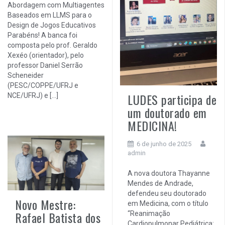
Abordagem com Multiagentes
Baseados em LLMS para o
Design de Jogos Educativos
Parabéns! A banca foi
composta pelo prof. Geraldo
Xexéo (orientador), pelo
professor Daniel Serrão
Scheneider
(PESC/COPPE/UFRJ e
LUDES participa de
NCE/UFRJ) e […]
um doutorado em
MEDICINA!
6 de junho de 2025
admin
A nova doutora Thayanne
Mendes de Andrade,
defendeu seu doutorado
Novo Mestre:
em Medicina, com o título
Rafael Batista dos
“Reanimação
Cardiopulmonar Pediátrica: