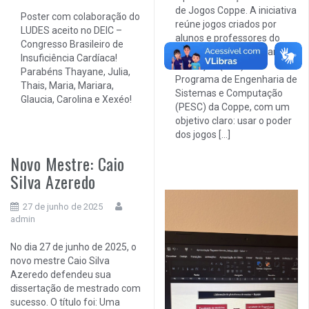
de Jogos Coppe. A iniciativa
Poster com colaboração do
reúne jogos criados por
LUDES aceito no DEIC –
alunos e professores do
Congresso Brasileiro de
Programa de Engenharia de
Insuficiência Cardíaca!
Produção (PEP) e do
Parabéns Thayane, Julia,
Programa de Engenharia de
Thais, Maria, Mariara,
Sistemas e Computação
Glaucia, Carolina e Xexéo!
(PESC) da Coppe, com um
objetivo claro: usar o poder
dos jogos […]
Novo Mestre: Caio
Silva Azeredo
27 de junho de 2025
admin
No dia 27 de junho de 2025, o
novo mestre Caio Silva
Azeredo defendeu sua
dissertação de mestrado com
sucesso. O título foi: Uma