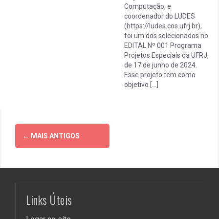
Computação, e
coordenador do LUDES
(https://ludes.cos.ufrj.br),
foi um dos selecionados no
EDITAL Nº 001 Programa
Projetos Especiais da UFRJ,
de 17 de junho de 2024.
Esse projeto tem como
objetivo […]
Navegação
←
MAIS ANTIGOS
por
posts
Links Úteis