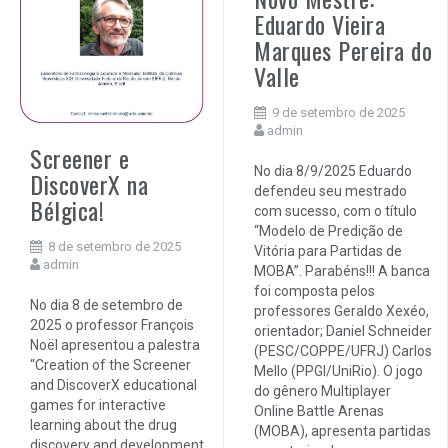
Eduardo Vieira
Marques Pereira do
Valle
9 de setembro de 2025
admin
Screener e
No dia 8/9/2025 Eduardo
DiscoverX na
defendeu seu mestrado
Bélgica!
com sucesso, com o título
“Modelo de Predição de
8 de setembro de 2025
Vitória para Partidas de
admin
MOBA”. Parabéns!!! A banca
foi composta pelos
No dia 8 de setembro de
professores Geraldo Xexéo,
2025 o professor François
orientador; Daniel Schneider
Noël apresentou a palestra
(PESC/COPPE/UFRJ) Carlos
“Creation of the Screener
Mello (PPGI/UniRio). O jogo
and DiscoverX educational
do gênero Multiplayer
games for interactive
Online Battle Arenas
learning about the drug
(MOBA), apresenta partidas
discovery and development