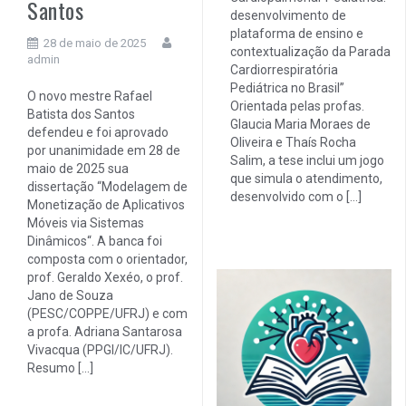
Santos
desenvolvimento de
plataforma de ensino e
28 de maio de 2025
contextualização da Parada
admin
Cardiorrespiratória
Pediátrica no Brasil”
O novo mestre Rafael
Orientada pelas profas.
Batista dos Santos
Glaucia Maria Moraes de
defendeu e foi aprovado
Oliveira e Thaís Rocha
por unanimidade em 28 de
Salim, a tese inclui um jogo
maio de 2025 sua
que simula o atendimento,
dissertação “Modelagem de
desenvolvido com o […]
Monetização de Aplicativos
Móveis via Sistemas
Dinâmicos“. A banca foi
composta com o orientador,
prof. Geraldo Xexéo, o prof.
Jano de Souza
(PESC/COPPE/UFRJ) e com
a profa. Adriana Santarosa
Vivacqua (PPGI/IC/UFRJ).
Resumo […]